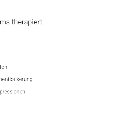
ms therapiert.
fen
mentlockerung
mpressionen