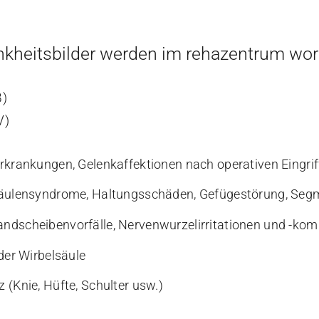
kheitsbilder werden im rehazentrum wor
B)
V)
rkrankungen, Gelenkaffektionen nach operativen Eingrif
säulensyndrome, Haltungsschäden, Gefügestörung, Seg
ndscheibenvorfälle, Nervenwurzelirritationen und -ko
der Wirbelsäule
(Knie, Hüfte, Schulter usw.)